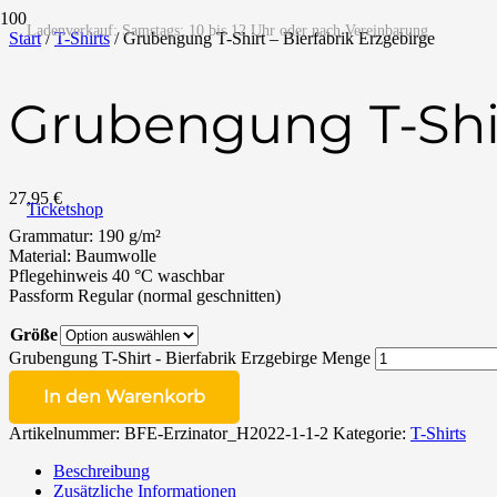
Ladenverkauf: Samstags: 10 bis 12 Uhr oder nach Vereinbarung
Start
/
T-Shirts
/ Grubengung T-Shirt – Bierfabrik Erzgebirge
Grubengung T-Shir
27,95
€
Ticketshop
Grammatur: 190 g/m²
Material: Baumwolle
Pflegehinweis 40 °C waschbar
Passform Regular (normal geschnitten)
Größe
Grubengung T-Shirt - Bierfabrik Erzgebirge Menge
In den Warenkorb
Artikelnummer:
BFE-Erzinator_H2022-1-1-2
Kategorie:
T-Shirts
Beschreibung
Zusätzliche Informationen