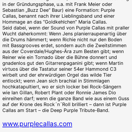
in der Gründungsphase, u.a. mit Frank Meier oder
Sebastian „Buzz Dee“ Baur) eine Formation: Purple
Callas, benannt nach ihrer Lieblingsband und einer
Hommage an das “Goldkehlchen” Maria Callas.
Seid dabei, wenn der Sound von Purple Callas mit praller
Wucht daherkommt: Wenn Jens planierraupenartig über
die Drums hämmert; wenn Richie nicht nur den Boden
mit Bassgrooves erdet, sondern auch die Zweitstimmen
aus der Coverdale/Hughes-Ära zum Besten gibt; wenn
Reiner wie ein Tornado über die Bühne donnert und
gnadenlos gut den Gitarrenpaganini gibt; wenn Martin
virtuos über die Tastatur seiner 54er Hammond C3
wirbelt und der ehrwürdigen Orgel das wilde Tier
entlockt; wenn Jean sich brachial in Stimmlagen
hochkatapultiert, wo er sich locker bei Rock-Sängern
wie Ian Gillan, Robert Plant oder Ronnie James Dio
einreihen darf; wenn die ganze Band wie aus einem Guss
auf der Krone des Rock´n´Roll brilliert – dann ist Purple
Callas am Start – die Deep Purple Tribute-Band.
www.purplecallas.com