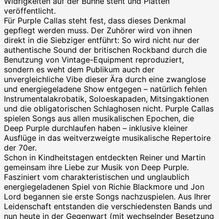
Widrigkeiten auf der Bühne steht und Platten
veröffentlicht.
Für Purple Callas steht fest, dass dieses Denkmal
gepflegt werden muss. Der Zuhörer wird von ihnen
direkt in die Siebziger entführt: So wird nicht nur der
authentische Sound der britischen Rockband durch die
Benutzung von Vintage-Equipment reproduziert,
sondern es weht dem Publikum auch der
unvergleichliche Vibe dieser Ära durch eine zwanglose
und energiegeladene Show entgegen – natürlich fehlen
Instrumentalakrobatik, Soloeskapaden, Mitsingaktionen
und die obligatorischen Schlaghosen nicht. Purple Callas
spielen Songs aus allen musikalischen Epochen, die
Deep Purple durchlaufen haben – inklusive kleiner
Ausflüge in das weitverzweigte musikalische Repertoire
der 70er.
Schon in Kindheitstagen entdeckten Reiner und Martin
gemeinsam ihre Liebe zur Musik von Deep Purple.
Fasziniert vom charakteristischen und unglaublich
energiegeladenen Spiel von Richie Blackmore und Jon
Lord begannen sie erste Songs nachzuspielen. Aus Ihrer
Leidenschaft entstanden die verschiedensten Bands und
nun heute in der Gegenwart (mit wechselnder Besetzung