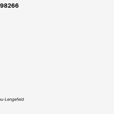
9598266
au-Lengefeld